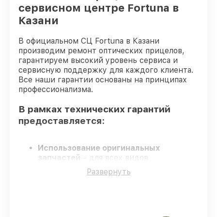
сервисном центре Fortuna в
Прошивка (Обновление ПО) оптического
от 450₽
прицела Fortuna
Казани
В официальном СЦ Fortuna в Казани
производим ремонт оптических прицелов,
гарантируем высокий уровень сервиса и
сервисную поддержку для каждого клиента.
Все наши гарантии основаны на принципах
профессионализма.
В рамках технических гарантий
предоставляется:
Использование оригинальных
запчастей
– для всех видов
восстановления оптических прицелов
Развернуть
применяются только оригинальные
запчасти.
Опытные мастера
– мастера проходят
строгий отбор и регулярное обучение.
Выполнение работ вовремя
–