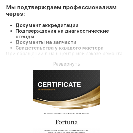
Мы подтверждаем профессионализм
через:
Документ аккредитации
Подтверждения на диагностические
стенды
Документы на запчасти
Свидетельства у каждого мастера
При обращении в наш центр или заказе ремонта
Оптический прицел вы получаете компетентное
Развернуть
обслуживание и гарантию на все работы и
комплектующие.