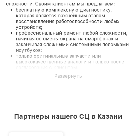
сложности. Своим клиентам мы предлагаем:
бесплатную комплексную диагностику,
которая является важнейшим этапом
восстановления работоспособности любых
устройств;
профессиональный ремонт любой сложности,
начиная со смены экрана на смартфонах и
заканчивая сложными системными поломками
ноутбуков;
только оригинальные запчасти или
высококачественные аналоги и только после
согласования с клиентом.
На все работы и замененные комплектующие
Развернуть
предоставляется длительная гарантия. В случае
поломки по условиям гарантии, мы бесплатно
исправим ситуацию.
Наши преимущества
Преимуществами нашего сервисного центра
Fortuna в Казани являются:
Партнеры нашего СЦ в Казани
лучшие специалисты с многолетним опытом и
безупречной репутацией;
современное оборудование и
лицензированное ПО в ремонтно-