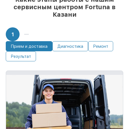
сервисным центром Fortuna в
Сохранность техники под нашей
Казани
гарантией
Мы обеспечиваем качество
восстановления и целостность техники.
1
В случае ошибки с нашей стороны,
оплачиваем восстановление.
Обслуживание устройств с гарантией до
Прием и доставка
Диагностика
Ремонт
36 месяцев
Результат
Если у вас есть чек и гарантийный
талон, мы проведём повторное
восстановление устройства бесплатно и
без ожидания.