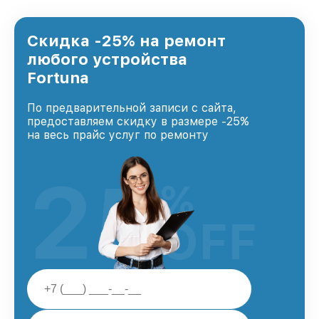
предоставляемых услуг. Наша цель — стать
лучшим сервисным центром Fortuna в городе
Казани, постоянно повышая уровень доверия
Скидка -25% на ремонт
и лояльности наших клиентов.
любого устройства
Fortuna
По предварительной записи с сайта,
предоставляем скидку в размере -25%
на весь прайс услуг по ремонту
25
%
OFF