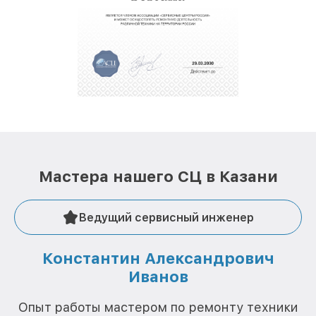
крупногабаритной техники, которые
обеспечат доставку устройств в сервис в
полной сохранности и бесплатно.
За годы своей деятельности мы получали только
положительные отзывы и обрели отличную
репутацию. Мы постоянно совершенствуемся и
стараемся каждый день делать наш сервис еще
лучше!
Мастера нашего СЦ в Казани
Ведущий сервисный инженер
Константин Александрович
Иванов
О
Опыт работы мастером по ремонту техники