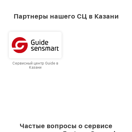
стремимся к тому, чтобы каждый клиент был
удовлетворен скоростью и качеством
предоставляемых услуг. Наша цель — стать
Партнеры нашего СЦ в Казани
лучшим сервисным центром Fortuna в городе
Казани, постоянно повышая уровень доверия
и лояльности наших клиентов.
Сервисный центр Guide в
Казани
Частые вопросы о сервисе