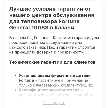
Лучшие условия гарантии от
нашего центра обслуживания
для тепловизора Fortuna
General 100S3 в Казани
В нашем СЦ Fortuna в Казани мы гарантируем
профессиональное обслуживание для
каждого заказчика. Наши гарантии строятся
на принципах доверия и прозрачности.
Технические гарантии для клиентов
Устанавливаем фирменные детали
Fortuna
– гарантируем применение
только качественных комплектующих.
Квалифицированные мастера
–
проходят жёсткий контроль знаний и
навыков, что обеспечивает надёжную
Развернуть
работу устройства после ремонта.