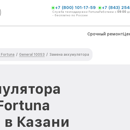
+7 (800) 101-17-59
+7 (843) 254
Служба техподдержки Fortuna
Работаем с
09:00
д
- бесплатно по России
Срочный ремонт
Це
 Fortuna
General 100S3
/
/
Замена аккумулятора
мулятора
Fortuna
 в Казани