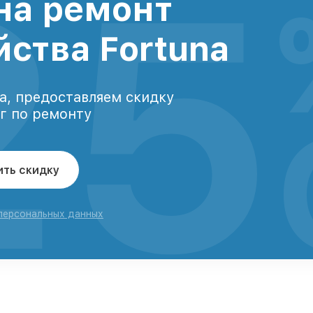
25
на ремонт
йства Fortuna
а, предоставляем скидку
уг по ремонту
ить скидку
 персональных данных