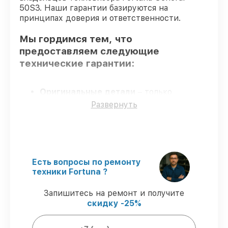
50S3. Наши гарантии базируются на
принципах доверия и ответственности.
Мы гордимся тем, что
предоставляем следующие
технические гарантии:
Оригинальные детали
– только
подлинные комплектующие.
Развернуть
Сертифицированные инженеры
– все
работники проходят обязательное
обучение и ежегодную аттестацию, что
подтверждает их уровень мастерства.
Соблюдение сроков обслуживания
–
Есть вопросы по ремонту
сервис тепловизора General 50S3
техники Fortuna ?
выполняется строго в оговоренные
сроки.
Запишитесь на ремонт и получите
Подтвержденная гарантия
–
скидку -25%
предоставляем официальное
гарантийное сопровождение после
починки.