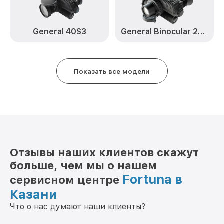
Замена дисплея (экрана) General 50S3
от 750₽
Fortuna
General 40S3
General Binocular 25S6
Прошивка (Обновление ПО) General
от 450₽
50S3 Fortuna
Показать все модели
Ремонт платы управления
от 750₽
(восстановление) General 50S3 Fortuna
Восстановление после попадания влаги
от 850₽
General 50S3 Fortuna
Ремонт Wi-Fi General 50S3 Fortuna
от 850₽
Ремонт разъема General 50S3 Fortuna
от 650₽
Отзывы наших клиентов скажут
больше, чем мы о нашем
Ремонт капиллярной трубки General
от 450₽
50S3 Fortuna
Fortuna в
сервисном центре
Казани
Что о нас думают наши клиенты?