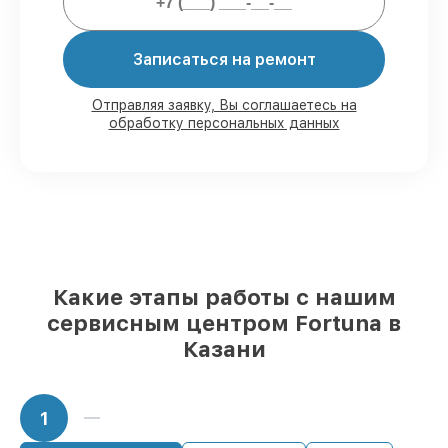
Мы гарантируем:
Записаться на ремонт
80%
работ с возможностью наблюдения
Отправляя заявку, Вы соглашаетесь на
обработку персональных данных
90%
комплектующих для тепловизоров
на складе или быстро поставляются
Подбор оригинальных комплектующих
и надежных реплик с возможностью
выбрать
– для любого бюджета
85%
работ в течение пары часов, если
мастер приступает к сервису сразу
Какие этапы работы с нашим
сервисным центром Fortuna в
Казани
1