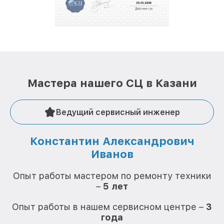
репутацию. Мы постоянно совершенствуемся и
стараемся каждый день делать наш сервис еще
лучше!
Мастера нашего СЦ в Казани
Ведущий сервисный инженер
Константин Александрович
Иванов
О
Опыт работы мастером по ремонту техники
–
5 лет
О
Опыт работы в нашем сервисном центре –
3
года