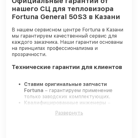
Официальные гарантии от
нашего СЦ для тепловизора
Fortuna General 50S3 в Казани
В нашем сервисном центре Fortuna в Казани
мы гарантируем качественный сервис для
каждого заказчика. Наши гарантии основаны
на принципах профессионализма и
прозрачности.
Технические гарантии для клиентов
Ставим оригинальные запчасти
Fortuna
– гарантируем применение
только заводских комплектующих.
Квалифицированные инженеры
–
проходят постоянное обучение, что
Развернуть
гарантирует качество выполняемых
работ.
Заканчиваем ремонт в четко
оговоренные сроки
– ремонт