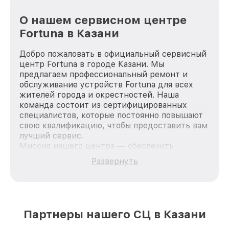
О нашем сервисном центре
Fortuna в Казани
Добро пожаловать в официальный сервисный
центр Fortuna в городе Казани. Мы
предлагаем профессиональный ремонт и
обслуживание устройств Fortuna для всех
жителей города и окрестностей. Наша
команда состоит из сертифицированных
специалистов, которые постоянно повышают
свою квалификацию, чтобы предоставить вам
лучший сервис.
Миссия нашего центра — обеспечить
качественный и доступный ремонт для
Развернуть
каждого пользователя продукции Fortuna, вне
зависимости от сложности поломки. Мы
стремимся к тому, чтобы каждый клиент был
удовлетворен скоростью и качеством
предоставляемых услуг. Наша цель — стать
Партнеры нашего СЦ в Казани
лучшим сервисным центром Fortuna в городе
Казани, постоянно повышая уровень доверия