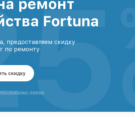
25
на ремонт
йства Fortuna
а, предоставляем скидку
уг по ремонту
ить скидку
 персональных данных