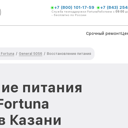
+7 (800) 101-17-59
+7 (843) 254
Служба техподдержки Fortuna
Работаем с
09:00
д
- бесплатно по России
Срочный ремонт
Це
 Fortuna
General 50S6
/
/
Восстановление питания
ие питания
Fortuna
в Казани