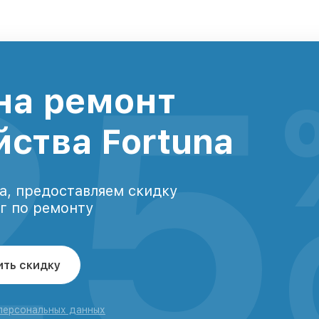
25
на ремонт
йства Fortuna
а, предоставляем скидку
уг по ремонту
ить скидку
 персональных данных