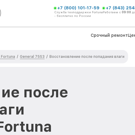
+7 (800) 101-17-59
+7 (843) 254
Служба техподдержки Fortuna
Работаем с
09:00
д
- бесплатно по России
Срочный ремонт
Це
 Fortuna
General 75S3
/
/
Восстановление после попадания влаги
ие после
аги
Fortuna