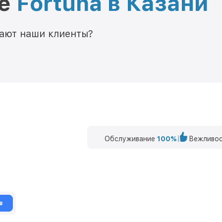
ре
Fortuna в Казани
мают наши клиенты?
Обслуживание
100%
Вежливос
в