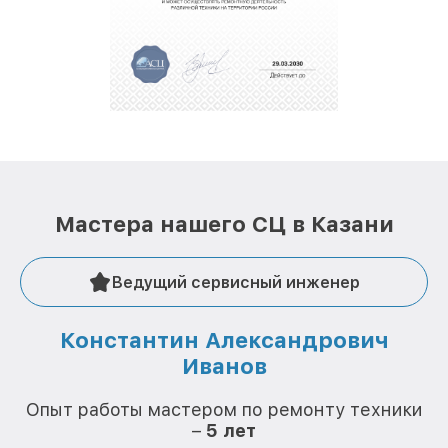
полной сохранности и бесплатно.
За годы своей деятельности мы получали только
положительные отзывы и обрели отличную
репутацию. Мы постоянно совершенствуемся и
стараемся каждый день делать наш сервис еще
лучше!
Мастера нашего СЦ в Казани
Ведущий сервисный инженер
Константин Александрович
Иванов
О
Опыт работы мастером по ремонту техники
–
5 лет
О