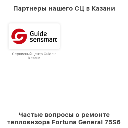
предоставляемых услуг. Наша цель — стать
Партнеры нашего СЦ в Казани
лучшим сервисным центром Fortuna в городе
Казани, постоянно повышая уровень доверия
и лояльности наших клиентов.
Сервисный центр Guide в
Казани
Частые вопросы о ремонте
тепловизора Fortuna General 75S6