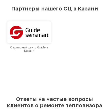
удовлетворен скоростью и качеством
предоставляемых услуг. Наша цель — стать
Партнеры нашего СЦ в Казани
лучшим сервисным центром Fortuna в городе
Казани, постоянно повышая уровень доверия
и лояльности наших клиентов.
Сервисный центр Guide в
Казани
Ответы на частые вопросы
клиентов о ремонте тепловизора