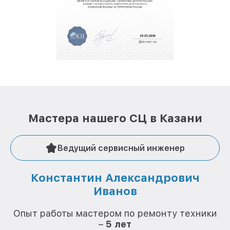
полной сохранности и бесплатно.
За годы своей деятельности мы получали только
положительные отзывы и обрели отличную
репутацию. Мы постоянно совершенствуемся и
стараемся каждый день делать наш сервис еще
лучше!
Мастера нашего СЦ в Казани
Ведущий сервисный инженер
Константин Александрович
Иванов
О
Опыт работы мастером по ремонту техники
–
5 лет