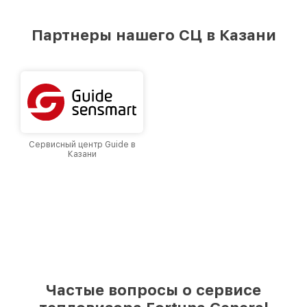
удовлетворен скоростью и качеством
предоставляемых услуг. Наша цель — стать
Партнеры нашего СЦ в Казани
лучшим сервисным центром Fortuna в городе
Казани, постоянно повышая уровень доверия
и лояльности наших клиентов.
Сервисный центр Guide в
Казани
Частые вопросы о сервисе