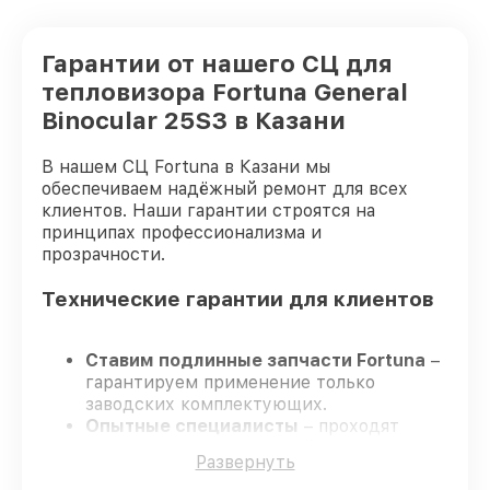
Гарантии от нашего СЦ для
тепловизора Fortuna General
Binocular 25S3 в Казани
В нашем СЦ Fortuna в Казани мы
обеспечиваем надёжный ремонт для всех
клиентов. Наши гарантии строятся на
принципах профессионализма и
прозрачности.
Технические гарантии для клиентов
Ставим подлинные запчасти Fortuna
–
гарантируем применение только
заводских комплектующих.
Опытные специалисты
– проходят
жёсткий контроль знаний и навыков, что
Развернуть
гарантирует качество выполняемых