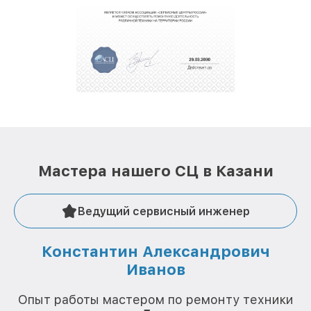
обеспечат доставку устройств в сервис в
полной сохранности и бесплатно.
За годы своей деятельности мы получали только
положительные отзывы и обрели отличную
репутацию. Мы постоянно совершенствуемся и
стараемся каждый день делать наш сервис еще
лучше!
Мастера нашего СЦ в Казани
Ведущий сервисный инженер
Константин Александрович
Иванов
О
Опыт работы мастером по ремонту техники