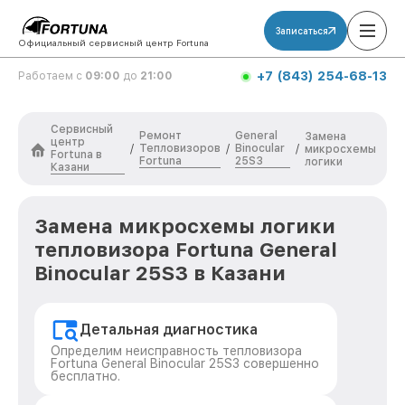
Записаться
Официальный сервисный центр Fortuna
+7 (843) 254-68-13
Работаем с
09:00
до
21:00
Сервисный
Ремонт
General
Замена
центр
Тепловизоров
Binocular
/
/
/
микросхемы
Fortuna в
Fortuna
25S3
логики
Казани
Замена микросхемы логики
тепловизора Fortuna General
Binocular 25S3 в Казани
Детальная диагностика
Определим неисправность тепловизора
Fortuna General Binocular 25S3 совершенно
бесплатно.