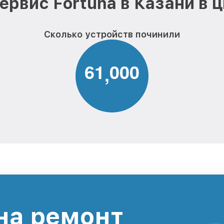
ервис Fortuna в Казани в 
Сколько устройств починили
6
1
0
0
0
,
на ремонт