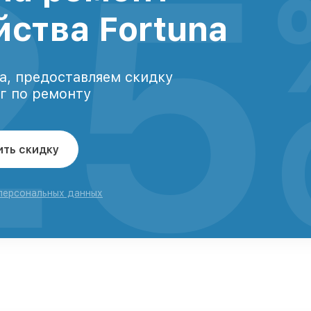
25
йства Fortuna
а, предоставляем скидку
уг по ремонту
ить скидку
 персональных данных