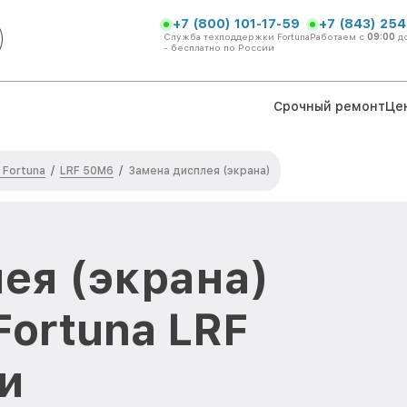
+7 (800) 101-17-59
+7 (843) 254
Служба техподдержки Fortuna
Работаем с
09:00
д
- бесплатно по России
Срочный ремонт
Це
 Fortuna
LRF 50M6
/
/
Замена дисплея (экрана)
ея (экрана)
Fortuna LRF
и