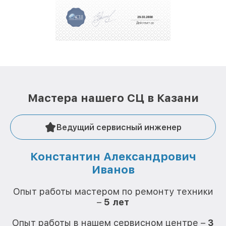
За годы своей деятельности мы получали только
положительные отзывы и обрели отличную
репутацию. Мы постоянно совершенствуемся и
стараемся каждый день делать наш сервис еще
лучше!
Мастера нашего СЦ в Казани
Ведущий сервисный инженер
Константин Александрович
Иванов
О
Опыт работы мастером по ремонту техники
–
5 лет
О
Опыт работы в нашем сервисном центре –
3