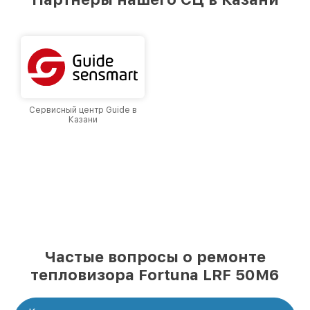
лучшим сервисным центром Fortuna в городе
Казани, постоянно повышая уровень доверия
и лояльности наших клиентов.
Сервисный центр Guide в
Казани
Частые вопросы о ремонте
тепловизора Fortuna LRF 50M6