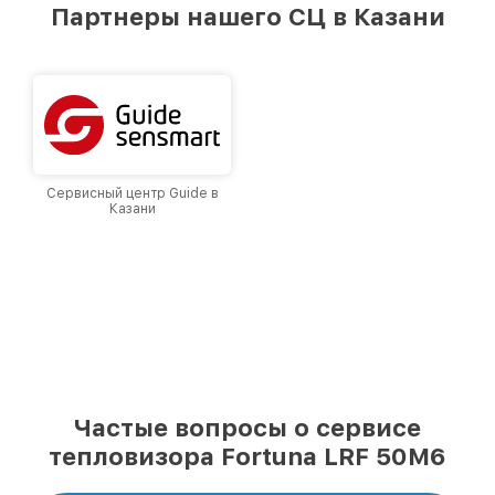
предоставляемых услуг. Наша цель — стать
Партнеры нашего СЦ в Казани
лучшим сервисным центром Fortuna в городе
Казани, постоянно повышая уровень доверия
и лояльности наших клиентов.
Сервисный центр Guide в
Казани
Частые вопросы о сервисе
тепловизора Fortuna LRF 50M6