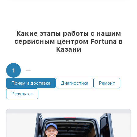
мы готовы рассмотреть варианты под
любые запросы
85%
работ по восстановлению Fortuna
сделаем за 1–2 часа, при немедленном
старте работ
Какие этапы работы с нашим
сервисным центром Fortuna в
Казани
1
Прием и доставка
Диагностика
Ремонт
Результат