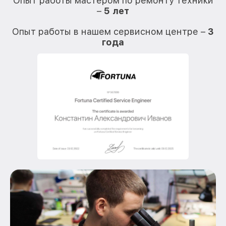
Опыт работы мастером по ремонту техники
–
5 лет
О
Опыт работы в нашем сервисном центре –
3
года